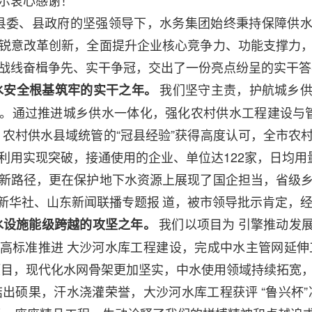
示衷心感谢！
在县委、县政府的坚强领导下，水务集团始终秉持保障供
锐意改革创新，全面提升企业核心竞争力、功能支撑力
战线奋楫争先、实干争冠，交出了一份亮点纷呈的实干答
我们坚守主责，护航城乡
水安全根基筑牢的实干之年。
。通过推进城乡供水一体化，强化农村供水工程建设与
，农村供水县域统管的“冠县经验”获得高度认可，全市农
利用实现突破，接通使用的企业、单位达122家，日均用
新路径，更在保护地下水资源上展现了国企担当，省级
到新华社、山东新闻联播专题报
道，被市领导批示肯定，
我们以项目为
引擎推动发
水设施能级跨越的攻坚之年。
高标准推进
大沙河水库工程建设，完成中水主管网延伸
项目，现代化水网骨架更加坚实，中水使用领域持续拓宽
结出硕果，汗水浇灌荣誉，大沙河水库工程获评
“鲁兴杯