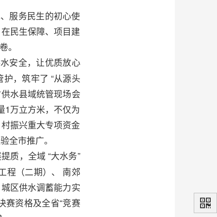
水、服务民生的初心使
，在民生保障、项目建
卷。
供水安全，让优质放心
管护，筑牢了
“从源头
村供水县域统管现场会
量1万立方米，不仅为
乡村振兴重大专项资金
经验全市推广。
展提质，全域
“大水务”
工程（二期）、
南郊
，城区供水调蓄能力实
”决赛资格及全省“竞赛