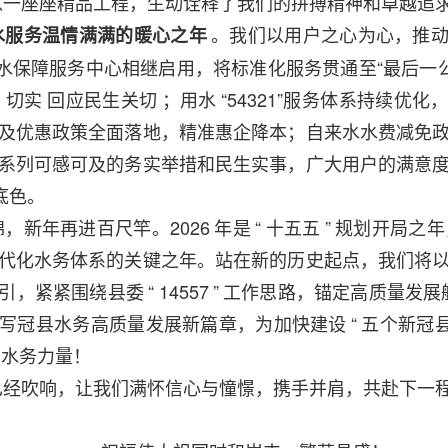
以一座座精品工程，生动诠释了我们的拼搏精神和卓越追
。我们以用户之心为心，推
水服务温情满满的暖心之年
水保障服务中心相继启用，将标准化服务贯通至“最后一公
，切实
回应民生关切
；用水
“54321”服务体系持续优
及优惠政策全面落地，精准惠企降本；自来水水费减免
系列可感可及的务实举措和民生实事，广大用户的满意
底色。
，新年再进百尺竿。2026
年是
“
十五五
”
规划开局之年
代化水务体系的关键之年。站在新的历史起点，我们将
引，紧紧围绕县委
“
14557
”
工作思路，锚定高质量发展
写冠县水务高质量发展新篇章，为加快建设
“
五个新冠
强水务力量！
已经吹响，让我们满怀信心与憧憬，携手并肩，共赴下一