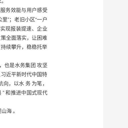
求。
动服务效能与用户感受
里”；老旧小区“一户
化，实现报装提速、企业
政策全面落实，让困难
度持续攀升，稳稳托举
，也是水务集团
攻坚
以习近平新时代中国特
航向，以水
务
为笔，
县
”
和推进中国式现代
程山海
。