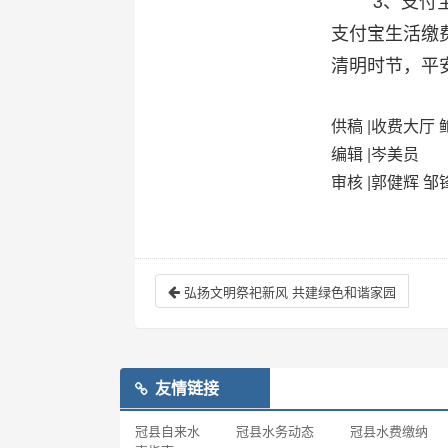
3、支付
支付宝生活缴费
清明时节，平
供稿
|收费大厅 
编辑
|岑美员
审核
|郭健辉 邹
弘扬文明祭祀新风 共建绿色和谐家园
友情链接
冠县自来水
冠县水务动态
冠县水费缴纳