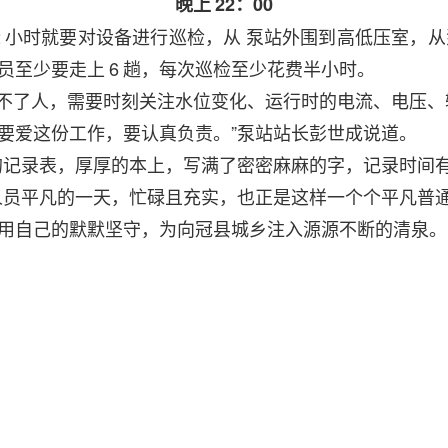
晚上
22：00
2
小时就要对设备进行巡检，从
泵站外围到高低压室，从
员至少要走上
6
趟，每次巡检至少花费半小时。
不了人，需要时刻关注水位变化、运行时的电流、电压、
要爱这份工作，要认真负责。”泵站站长彭世成说道。
的记录表，厚厚的本上，写满了密密麻麻的字，记录时间
人员平凡的一天，忙碌且充实，也正是这样一个个平凡普
用自己的默默坚守，为向冠县城乡注入源源不断的清泉。