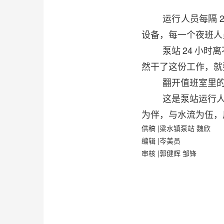
运行人员每隔
设备，每一个夜班人
泵站
24
小时离
然干了这份工作，就
翻开值班室里
这是泵站运行
为伴，与水流为伍，
供稿
|梁水镇泵站 魏欣
编辑
|岑美员
审核
|郭健辉 邹锋